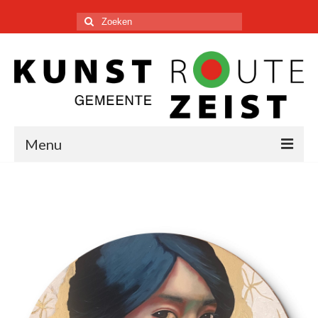
Zoeken
naar:
Menu
KUNSTENAARS
PLATTEGROND
DEELNEMEN
CONTACT