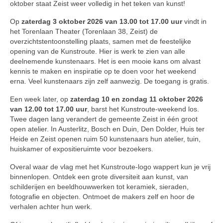
oktober staat Zeist weer volledig in het teken van kunst!
Op
zaterdag 3 oktober 2026 van 13.00 tot 17.00 uur
vindt in
het Torenlaan Theater (Torenlaan 38, Zeist) de
overzichtstentoonstelling plaats, samen met de feestelijke
opening van de Kunstroute. Hier is werk te zien van alle
deelnemende kunstenaars. Het is een mooie kans om alvast
kennis te maken en inspiratie op te doen voor het weekend
erna. Veel kunstenaars zijn zelf aanwezig. De toegang is gratis.
Een week later, op
zaterdag 10 en zondag 11 oktober 2026
van 12.00 tot 17.00 uur
, barst het Kunstroute-weekend los.
Twee dagen lang verandert de gemeente Zeist in één groot
open atelier. In Austerlitz, Bosch en Duin, Den Dolder, Huis ter
Heide en Zeist openen ruim 50 kunstenaars hun atelier, tuin,
huiskamer of expositieruimte voor bezoekers.
Overal waar de vlag met het Kunstroute-logo wappert kun je vrij
binnenlopen. Ontdek een grote diversiteit aan kunst, van
schilderijen en beeldhouwwerken tot keramiek, sieraden,
fotografie en objecten. Ontmoet de makers zelf en hoor de
verhalen achter hun werk.