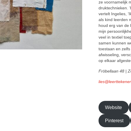
ze voornamelijk m
druktechnieken. ‘
vertelt Ingelies,
als kind leerden 
houd erg van de 
mijn persoonlijkh
veel in textiel t
samen kunnen werk
toestaan en zelfs
afwisseling, vers
op elkaar afgeste
Fröbellaan 48 | Z
lies@leerttekenen
Website
Pinterest