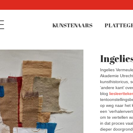
KUNSTENAARS
PLATTEG
Ingelie
Ingelies Vermeule
Akademie Utrecht,
kunsthistoricus, 
‘andere kant’ ov
blog
liesleertteke
tentoonstellings
op weg naar het k
een ‘verhalenvert
om te vertellen w
in dat proces vaa
dieper doorgrond