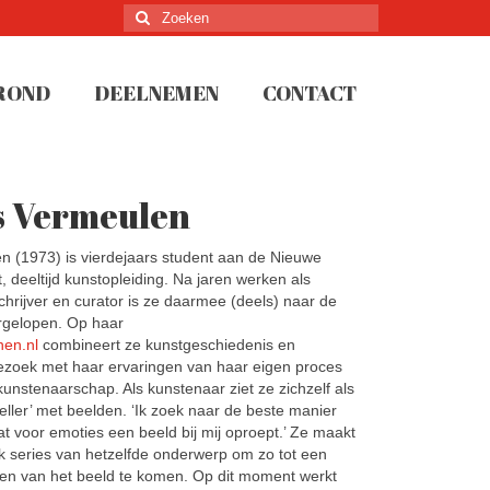
Zoeken
naar:
ROND
DEELNEMEN
CONTACT
s Vermeulen
n (1973) is vierdejaars student aan de Nieuwe
 deeltijd kunstopleiding. Na jaren werken als
schrijver en curator is ze daarmee (deels) naar de
ergelopen. Op haar
nen.nl
combineert ze kunstgeschiedenis en
bezoek met haar ervaringen van haar eigen proces
unstenaarschap. Als kunstenaar ziet ze zichzelf als
eller’ met beelden. ‘Ik zoek naar de beste manier
at voor emoties een beeld bij mij oproept.’ Ze maakt
k series van hetzelfde onderwerp om zo tot een
en van het beeld te komen. Op dit moment werkt