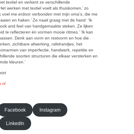
et textiel en verkent ze verschillende
Het werken met textiel voelt als thuiskomen,’ zo
 ‘Ik voel me erdoor verbonden met mijn oma’s, die me
naaien en haken.’ Ze naait graag met de hand: ‘Ik
look and feel van handgemaakte steken. Ze lijken
eid te reflecteren én vormen mooie ritmes.’ ‘Ik kan
oepassen. Denk aan vorm en restvorm en hoe die
en, zichtbare afwerking, rafelrandjes, het
 omarmen van imperfectie, handwerk, repetitie en
chillende soorten structuren die elkaar versterken en
mde kleuren.’
eist
.nl
Facebook
Instagram
LinkedIn