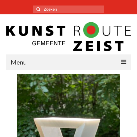
Zoeken
naar:
Menu
KUNSTENAARS
PLATTEGROND
DEELNEMEN
CONTACT