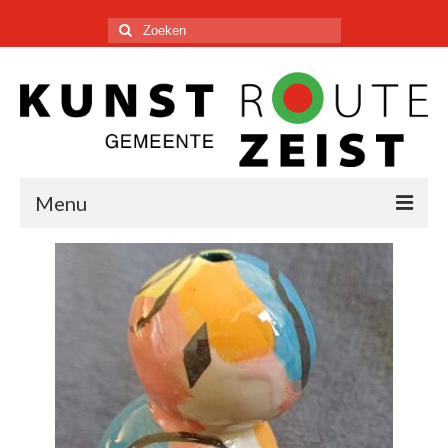
Zoeken
naar:
Menu
KUNSTENAARS
PLATTEGROND
DEELNEMEN
CONTACT